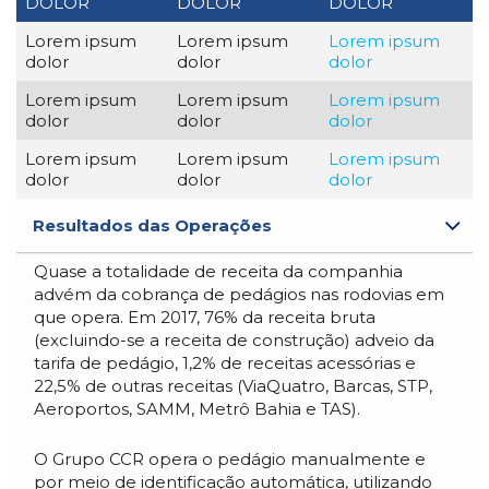
DOLOR
DOLOR
DOLOR
Lorem ipsum
Lorem ipsum
Lorem ipsum
dolor
dolor
dolor
Lorem ipsum
Lorem ipsum
Lorem ipsum
dolor
dolor
dolor
Lorem ipsum
Lorem ipsum
Lorem ipsum
dolor
dolor
dolor
Resultados das Operações
Quase a totalidade de receita da companhia
advém da cobrança de pedágios nas rodovias em
que opera. Em 2017, 76% da receita bruta
(excluindo-se a receita de construção) adveio da
tarifa de pedágio, 1,2% de receitas acessórias e
22,5% de outras receitas (ViaQuatro, Barcas, STP,
Aeroportos, SAMM, Metrô Bahia e TAS).
O Grupo CCR opera o pedágio manualmente e
por meio de identificação automática, utilizando