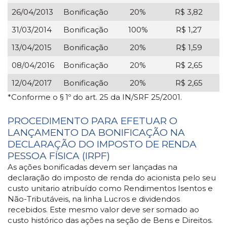
26/04/2013
Bonificação
20%
R$ 3,82
31/03/2014
Bonificação
100%
R$ 1,27
13/04/2015
Bonificação
20%
R$ 1,59
08/04/2016
Bonificação
20%
R$ 2,65
12/04/2017
Bonificação
20%
R$ 2,65
*Conforme o § 1º do art. 25 da IN/SRF 25/2001.
PROCEDIMENTO PARA EFETUAR O
LANÇAMENTO DA BONIFICAÇÃO NA
DECLARAÇÃO DO IMPOSTO DE RENDA
PESSOA FÍSICA (IRPF)
As ações bonificadas devem ser lançadas na
declaração do imposto de renda do acionista pelo seu
custo unitario atribuído como Rendimentos Isentos e
Não-Tributáveis, na linha Lucros e dividendos
recebidos. Este mesmo valor deve ser somado ao
custo histórico das ações na seção de Bens e Direitos.