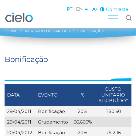
PT
EN
Contraste
A+
A-
HOME
/
MERCADO DE CAPITAIS
/
BONIFICAÇÃO
Bonificação
CUSTO
DATA
EVENTO
%
UNITÁRIO
ATRIBUÍDO*
29/04/2011
Bonificação
20%
R$0,60
29/04/2011
Grupamento
66,666%
–
20/04/2012
Bonificação
20%
R$ 2,16